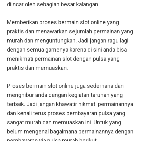
diincar oleh sebagian besar kalangan.
Memberikan proses bermain slot online yang
praktis dan menawarkan sejumlah permainan yang
murah dan menguntungkan.
Jadi jangan ragu lagi
dengan semua gamenya karena di sini anda bisa
menikmati permainan slot dengan pulsa yang
praktis dan memuaskan.
Proses bermain slot online juga sederhana dan
menghibur anda dengan kegiatan taruhan yang
terbaik.
Jadi jangan khawatir nikmati permainannya
dan kenali terus proses pembayaran pulsa yang
sangat murah dan memuaskan ini. Untuk yang
belum mengenal bagaimana permainannya dengan
pembayaran via pulsa murah berikut