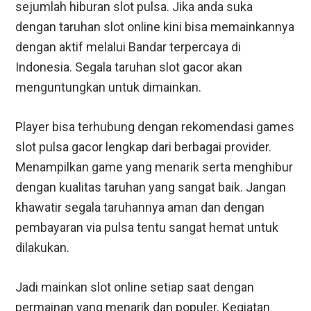
sejumlah hiburan slot pulsa. Jika anda suka
dengan taruhan slot online kini bisa memainkannya
dengan aktif melalui Bandar terpercaya di
Indonesia.
Segala taruhan slot gacor akan
menguntungkan untuk dimainkan.
Player bisa terhubung dengan rekomendasi games
slot pulsa gacor lengkap dari berbagai provider.
Menampilkan game yang menarik serta menghibur
dengan kualitas taruhan yang sangat baik.
Jangan
khawatir segala taruhannya aman dan dengan
pembayaran via pulsa tentu sangat hemat untuk
dilakukan.
Jadi mainkan slot online setiap saat dengan
permainan yang menarik dan populer.
Kegiatan