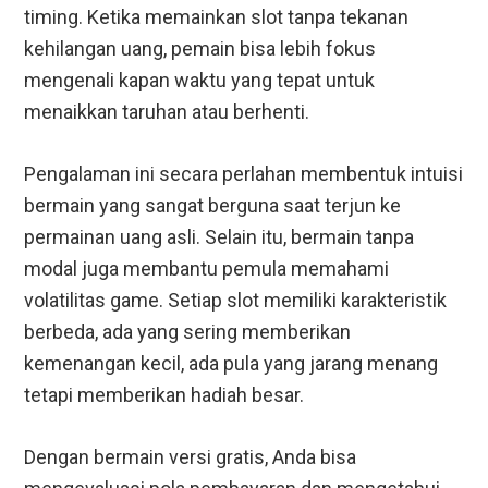
timing. Ketika memainkan slot tanpa tekanan
kehilangan uang, pemain bisa lebih fokus
mengenali kapan waktu yang tepat untuk
menaikkan taruhan atau berhenti.
Pengalaman ini secara perlahan membentuk intuisi
bermain yang sangat berguna saat terjun ke
permainan uang asli. Selain itu, bermain tanpa
modal juga membantu pemula memahami
volatilitas game. Setiap slot memiliki karakteristik
berbeda, ada yang sering memberikan
kemenangan kecil, ada pula yang jarang menang
tetapi memberikan hadiah besar.
Dengan bermain versi gratis, Anda bisa