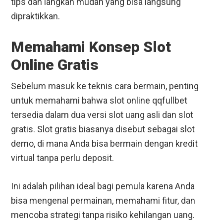
tips dan langkah mudah yang bisa langsung
dipraktikkan.
Memahami Konsep Slot
Online Gratis
Sebelum masuk ke teknis cara bermain, penting
untuk memahami bahwa slot online qqfullbet
tersedia dalam dua versi slot uang asli dan slot
gratis. Slot gratis biasanya disebut sebagai slot
demo, di mana Anda bisa bermain dengan kredit
virtual tanpa perlu deposit.
Ini adalah pilihan ideal bagi pemula karena Anda
bisa mengenal permainan, memahami fitur, dan
mencoba strategi tanpa risiko kehilangan uang.