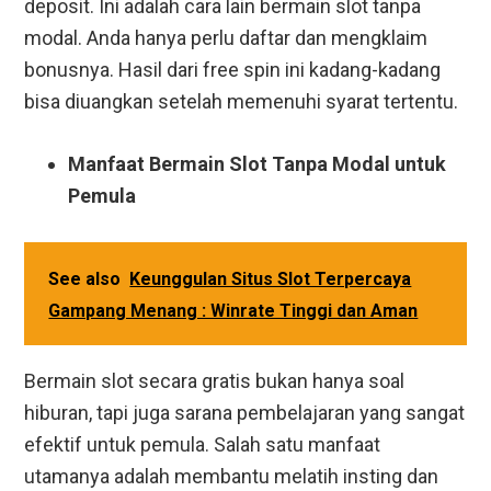
deposit. Ini adalah cara lain bermain slot tanpa
modal. Anda hanya perlu daftar dan mengklaim
bonusnya. Hasil dari free spin ini kadang-kadang
bisa diuangkan setelah memenuhi syarat tertentu.
Manfaat Bermain Slot Tanpa Modal untuk
Pemula
See also
Keunggulan Situs Slot Terpercaya
Gampang Menang : Winrate Tinggi dan Aman
Bermain slot secara gratis bukan hanya soal
hiburan, tapi juga sarana pembelajaran yang sangat
efektif untuk pemula. Salah satu manfaat
utamanya adalah membantu melatih insting dan