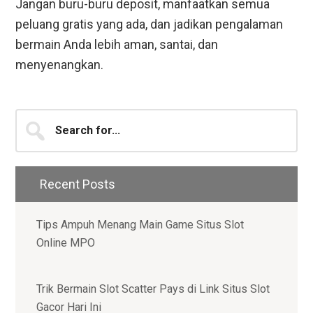
Jangan buru-buru deposit, manfaatkan semua
peluang gratis yang ada, dan jadikan pengalaman
bermain Anda lebih aman, santai, dan
menyenangkan.
Primary
Search
for...
Sidebar
Recent Posts
Tips Ampuh Menang Main Game Situs Slot
Online MPO
Trik Bermain Slot Scatter Pays di Link Situs Slot
Gacor Hari Ini