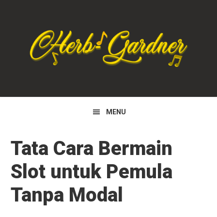
Skip
Skip
Skip
to
to
to
primary
main
primary
navigation
content
sidebar
MENU
Tata Cara Bermain
Slot untuk Pemula
Tanpa Modal