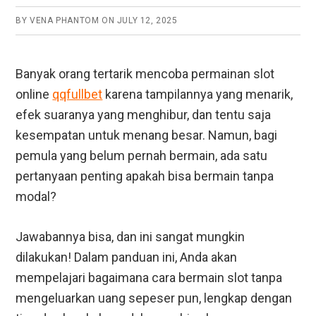
BY
VENA PHANTOM
ON
JULY 12, 2025
Banyak orang tertarik mencoba permainan slot
online
qqfullbet
karena tampilannya yang menarik,
efek suaranya yang menghibur, dan tentu saja
kesempatan untuk menang besar. Namun, bagi
pemula yang belum pernah bermain, ada satu
pertanyaan penting apakah bisa bermain tanpa
modal?
Jawabannya bisa, dan ini sangat mungkin
dilakukan! Dalam panduan ini, Anda akan
mempelajari bagaimana cara bermain slot tanpa
mengeluarkan uang sepeser pun, lengkap dengan