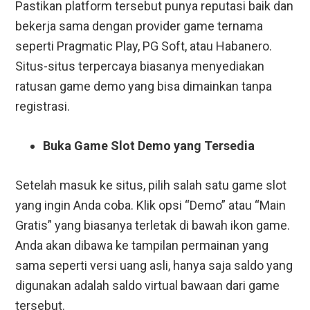
Pastikan platform tersebut punya reputasi baik dan
bekerja sama dengan provider game ternama
seperti Pragmatic Play, PG Soft, atau Habanero.
Situs-situs terpercaya biasanya menyediakan
ratusan game demo yang bisa dimainkan tanpa
registrasi.
Buka Game Slot Demo yang Tersedia
Setelah masuk ke situs, pilih salah satu game slot
yang ingin Anda coba. Klik opsi “Demo” atau “Main
Gratis” yang biasanya terletak di bawah ikon game.
Anda akan dibawa ke tampilan permainan yang
sama seperti versi uang asli, hanya saja saldo yang
digunakan adalah saldo virtual bawaan dari game
tersebut.