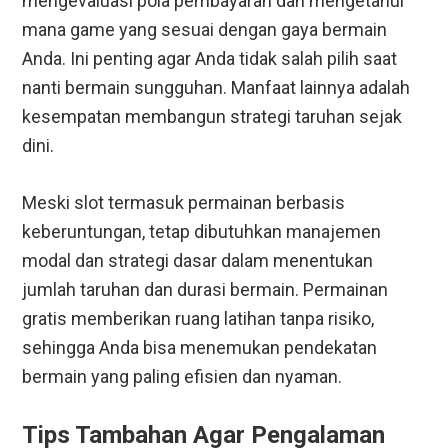
mengevaluasi pola pembayaran dan mengetahui
mana game yang sesuai dengan gaya bermain
Anda. Ini penting agar Anda tidak salah pilih saat
nanti bermain sungguhan. Manfaat lainnya adalah
kesempatan membangun strategi taruhan sejak
dini.
Meski slot termasuk permainan berbasis
keberuntungan, tetap dibutuhkan manajemen
modal dan strategi dasar dalam menentukan
jumlah taruhan dan durasi bermain. Permainan
gratis memberikan ruang latihan tanpa risiko,
sehingga Anda bisa menemukan pendekatan
bermain yang paling efisien dan nyaman.
Tips Tambahan Agar Pengalaman