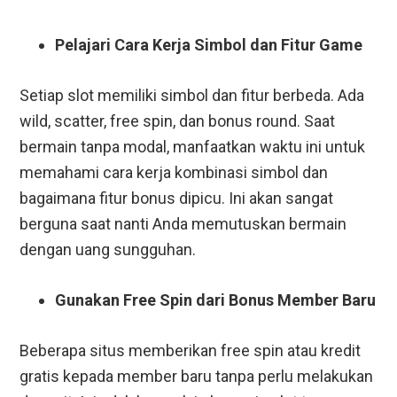
Pelajari Cara Kerja Simbol dan Fitur Game
Setiap slot memiliki simbol dan fitur berbeda. Ada
wild, scatter, free spin, dan bonus round. Saat
bermain tanpa modal, manfaatkan waktu ini untuk
memahami cara kerja kombinasi simbol dan
bagaimana fitur bonus dipicu. Ini akan sangat
berguna saat nanti Anda memutuskan bermain
dengan uang sungguhan.
Gunakan Free Spin dari Bonus Member Baru
Beberapa situs memberikan free spin atau kredit
gratis kepada member baru tanpa perlu melakukan