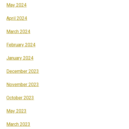
May 2024
April 2024
March 2024
February 2024
January 2024
December 2023
November 2023
October 2023
May 2023
March 2023