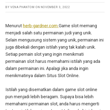
BY
VENA PHANTOM
ON
NOVEMBER 3, 2022
Menurut
herb-gardner.com
Game slot memang
menjadi salah satu permainan judi yang unik.
Selain mengusung sistem yang unik, permainan ini
juga dibekali dengan istilah yang tak kalah unik.
Setiap pemain slot yang ingin menikmati
permainan slot harus memahami istilah yang ada
dalam permainan ini. Apalagi jika anda ingin
menikmatinya dalam Situs Slot Online.
Istilah yang disematkan dalam game slot online
pun menjadi lebih beragam. Supaya bisa lebih
memahami permainan slot, anda harus mengerti