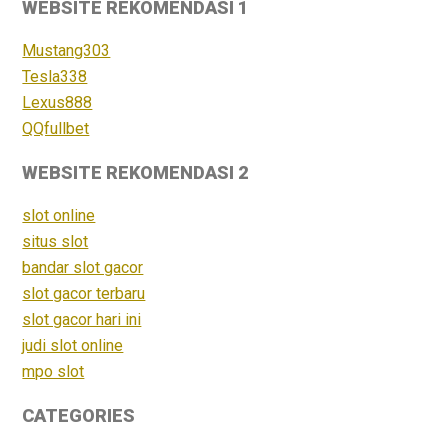
WEBSITE REKOMENDASI 1
Mustang303
Tesla338
Lexus888
QQfullbet
WEBSITE REKOMENDASI 2
slot online
situs slot
bandar slot gacor
slot gacor terbaru
slot gacor hari ini
judi slot online
mpo slot
CATEGORIES