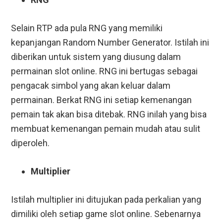
Selain RTP ada pula RNG yang memiliki
kepanjangan Random Number Generator. Istilah ini
diberikan untuk sistem yang diusung dalam
permainan slot online. RNG ini bertugas sebagai
pengacak simbol yang akan keluar dalam
permainan. Berkat RNG ini setiap kemenangan
pemain tak akan bisa ditebak. RNG inilah yang bisa
membuat kemenangan pemain mudah atau sulit
diperoleh.
Multiplier
Istilah multiplier ini ditujukan pada perkalian yang
dimiliki oleh setiap game slot online. Sebenarnya