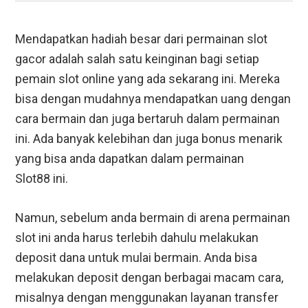
Mendapatkan hadiah besar dari permainan
slot
gacor
adalah salah satu keinginan bagi setiap
pemain slot online yang ada sekarang ini. Mereka
bisa dengan mudahnya mendapatkan uang dengan
cara bermain dan juga bertaruh dalam permainan
ini. Ada banyak kelebihan dan juga bonus menarik
yang bisa anda dapatkan dalam permainan
Slot88 ini.
Namun, sebelum anda bermain di arena permainan
slot ini anda harus terlebih dahulu melakukan
deposit dana untuk mulai bermain. Anda bisa
melakukan deposit dengan berbagai macam cara,
misalnya dengan menggunakan layanan transfer