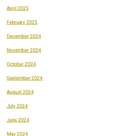
April 2025
February 2025
December 2024
November 2024
October 2024
September 2024
August 2024
July 2024
June 2024
May 2024