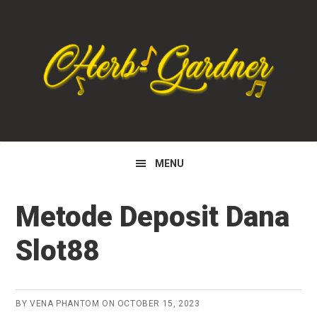
Skip
Skip
Skip
to
to
to
primary
main
primary
navigation
content
sidebar
MENU
Metode Deposit Dana
Slot88
BY
VENA PHANTOM
ON
OCTOBER 15, 2023