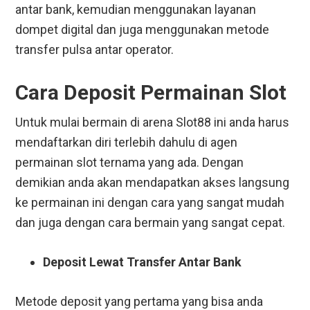
antar bank, kemudian menggunakan layanan
dompet digital dan juga menggunakan metode
transfer pulsa antar operator.
Cara Deposit Permainan Slot
Untuk mulai bermain di arena Slot88 ini anda harus
mendaftarkan diri terlebih dahulu di agen
permainan slot ternama yang ada. Dengan
demikian anda akan mendapatkan akses langsung
ke permainan ini dengan cara yang sangat mudah
dan juga dengan cara bermain yang sangat cepat.
Deposit Lewat Transfer Antar Bank
Metode deposit yang pertama yang bisa anda