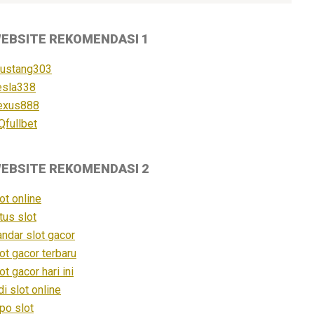
EBSITE REKOMENDASI 1
ustang303
esla338
exus888
Qfullbet
EBSITE REKOMENDASI 2
ot online
tus slot
andar slot gacor
ot gacor terbaru
ot gacor hari ini
di slot online
po slot