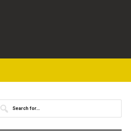
Primary
earch
...
idebar