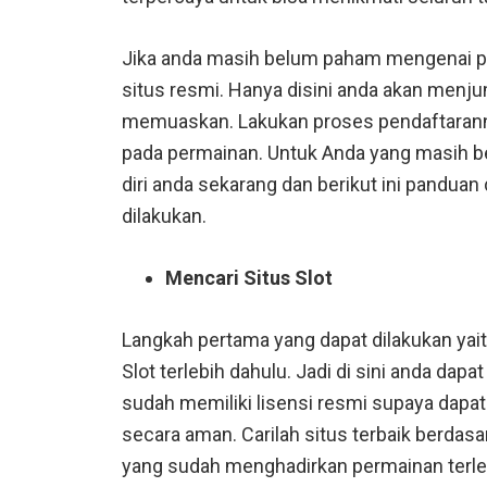
Jika anda masih belum paham mengenai pe
situs resmi. Hanya disini anda akan menj
memuaskan. Lakukan proses pendaftarannya
pada permainan. Untuk Anda yang masih be
diri anda sekarang dan berikut ini pandua
dilakukan.
Mencari Situs Slot
Langkah pertama yang dapat dilakukan yait
Slot terlebih dahulu. Jadi di sini anda dap
sudah memiliki lisensi resmi supaya dapa
secara aman. Carilah situs terbaik berdasark
yang sudah menghadirkan permainan terleng