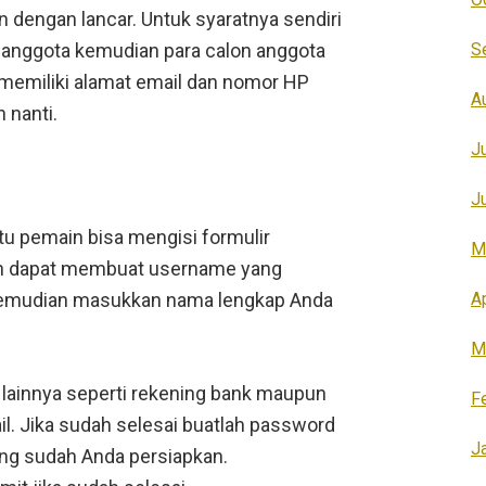
 dengan lancar. Untuk syaratnya sendiri
on anggota kemudian para calon anggota
S
 memiliki alamat email dan nomor HP
A
 nanti.
J
J
tu pemain bisa mengisi formulir
M
in dapat membuat username yang
 kemudian masukkan nama lengkap Anda
A
M
lainnya seperti rekening bank maupun
F
l. Jika sudah selesai buatlah password
J
ng sudah Anda persiapkan.