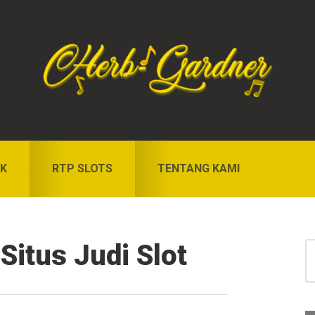
IK
RTP SLOTS
TENTANG KAMI
Situs Judi Slot
S
for
S