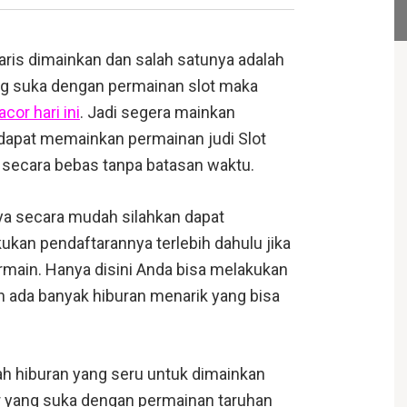
ris dimainkan dan salah satunya adalah
ang suka dengan permainan slot maka
acor hari ini
. Jadi segera mainkan
 dapat memainkan permainan judi Slot
n secara bebas tanpa batasan waktu.
a secara mudah silahkan dapat
ukan pendaftarannya terlebih dahulu jika
main. Hanya disini Anda bisa melakukan
 ada banyak hiburan menarik yang bisa
 hiburan yang seru untuk dimainkan
 yang suka dengan permainan taruhan