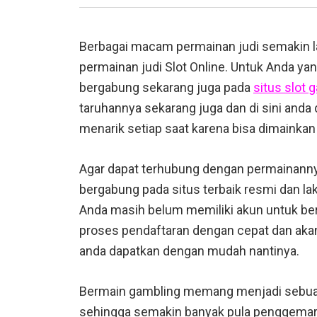
Berbagai macam permainan judi semakin la
permainan judi Slot Online. Untuk Anda y
bergabung sekarang juga pada
situs slot g
taruhannya sekarang juga dan di sini anda
menarik setiap saat karena bisa dimainka
Agar dapat terhubung dengan permainanny
bergabung pada situs terbaik resmi dan lak
Anda masih belum memiliki akun untuk ber
proses pendaftaran dengan cepat dan akan
anda dapatkan dengan mudah nantinya.
Bermain gambling memang menjadi sebuah
sehingga semakin banyak pula penggemar