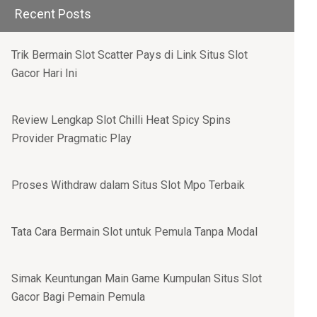
Recent Posts
Trik Bermain Slot Scatter Pays di Link Situs Slot
Gacor Hari Ini
Review Lengkap Slot Chilli Heat Spicy Spins
Provider Pragmatic Play
Proses Withdraw dalam Situs Slot Mpo Terbaik
Tata Cara Bermain Slot untuk Pemula Tanpa Modal
Simak Keuntungan Main Game Kumpulan Situs Slot
Gacor Bagi Pemain Pemula